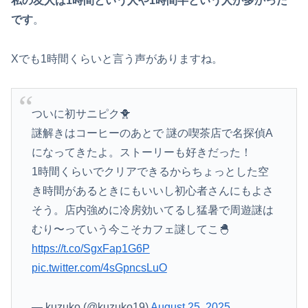
私の友人は1時間という人や1時間半という人が多かった
です
。
Xでも1時間くらいと言う声がありますね。
ついに初サニピク🐥
謎解きはコーヒーのあとで 謎の喫茶店で名探偵A
になってきたよ。ストーリーも好きだった！
1時間くらいでクリアできるからちょっとした空
き時間があるときにもいいし初心者さんにもよさ
そう。店内強めに冷房効いてるし猛暑で周遊謎は
むり〜っていう今こそカフェ謎してこ🐣
https://t.co/SgxFap1G6P
pic.twitter.com/4sGpncsLuO
— kuzuko (@kuzuko19)
August 25, 2025