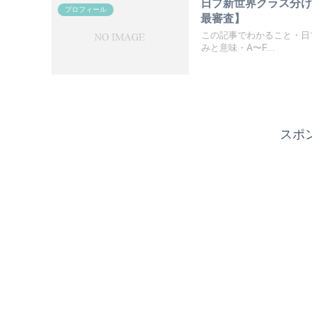
日プ新世界クラス分け
プロフィール
最審査】
この記事でわかること・日プ新
みと意味・A〜F...
スポ