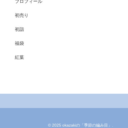
プロフィール
初売り
初詣
福袋
紅葉
© 2025 okazakiの「季節の編み目」.